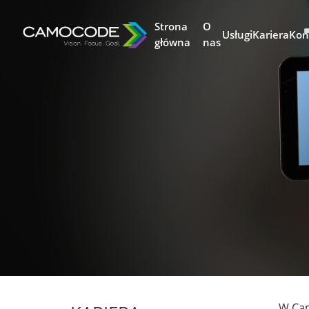
Strona
O
Kariera
Kon
Usługi
główna
nas
W Cam