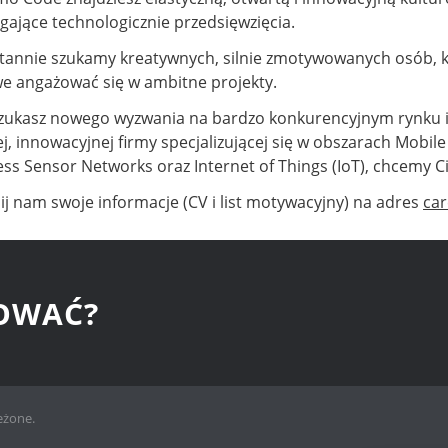
ające technologicznie przedsięwzięcia.
tannie szukamy kreatywnych, silnie zmotywowanych osób, k
e angażować się w ambitne projekty.
 szukasz nowego wyzwania na bardzo konkurencyjnym rynku i
j, innowacyjnej firmy specjalizującej się w obszarach Mob
ess Sensor Networks oraz Internet of Things (IoT), chcemy C
lij nam swoje informacje (CV i list motywacyjny) na adres
ca
COWAĆ?
eżone.