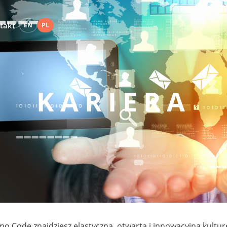
takt
EN
PL
KARIERA
o Code znajdziesz elastyczną, otwartą i innowacyjną kulturę p