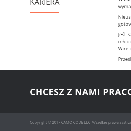
KARIERA
wymag
Nieus
gotow
Jeśli
młode
Wirel
Prześ
CHCESZ Z NAMI PRA
Copyright © 2017 CAMO CODE LLC. Wszelkie prawa zastrz